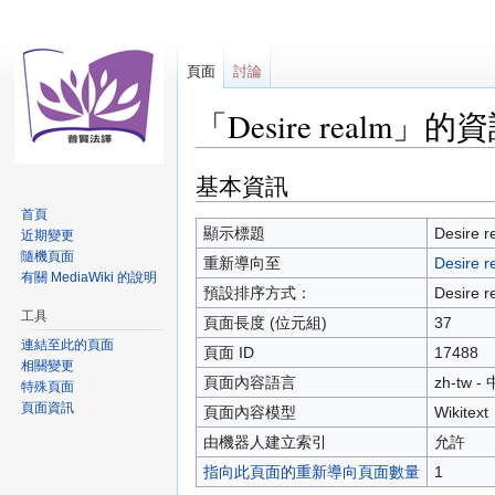
頁面
討論
「Desire realm」的
基本資訊
跳
跳
至
至
首頁
導
搜
顯示標題
Desire r
近期變更
覽
尋
隨機頁面
重新導向至
Desire 
有關 MediaWiki 的說明
預設排序方式：
Desire r
工具
頁面長度 (位元組)
37
連結至此的頁面
頁面 ID
17488
相關變更
頁面內容語言
zh-tw 
特殊頁面
頁面資訊
頁面內容模型
Wikitext
由機器人建立索引
允許
指向此頁面的重新導向頁面數量
1