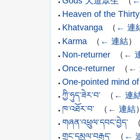
Gods 天道眾生
‎
（
←
Heaven of the Thi
Khatvanga
‎
（
← 連
Karma
‎
（
← 連結
）
Non-returner
‎
（
← 
Once-returner
‎
（
←
One-pointed mind of
ཀྱི་ཧུད་ཟེར་བ་
‎
（
← 連
ཁ་འཐོར་བ་
‎
（
← 連結
གཞན་འཕྲུལ་དབང་བྱེད་
‎
གྲང་དམྱལ་བརྒྱད་
‎
（
← 