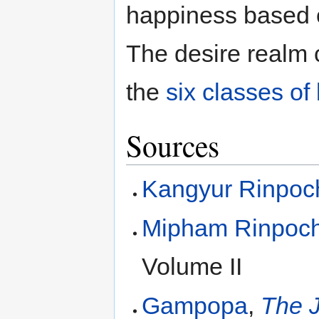
happiness based o
The desire realm 
the
six classes of
Sources
Kangyur Rinpoc
Mipham Rinpoc
Volume II
Gampopa
,
The J