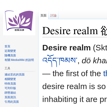
頁面
討論
Desire realm
跳
跳
Desire realm
(Sk
首頁
至
至
近期變更
導
搜
隨機頁面
འདོད་ཁམས་
,
dö kh
覽
尋
有關 MediaWiki 的說明
工具
— the first of the
t
連結至此的頁面
相關變更
desire realm is s
特殊頁面
可列印版
靜態連結
inhabiting it are 
頁面資訊
引用此頁面