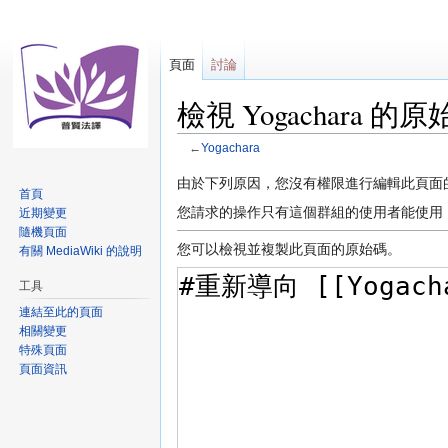
頁面
討論
檢視 Yogachara 的
←
Yogachara
跳
跳
由於下列原因，您沒有權限進行編輯此頁面
首頁
至
至
您請求的操作只有這個群組的使用者能使用
近期變更
導
搜
隨機頁面
覽
尋
您可以檢視並複製此頁面的原始碼。
有關 MediaWiki 的說明
工具
連結至此的頁面
相關變更
特殊頁面
頁面資訊