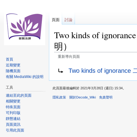
頁面
討論
Two kinds of i
明）
重新導向頁面
首頁
近期變更
跳
跳
重新導向至：
Two kinds of ignoranc
隨機頁面
至
至
有關 MediaWiki 的說明
導
搜
覽
尋
工具
此頁面最後編輯於 2021年3月28日 (週日) 15:34。
連結至此的頁面
隱私政策
關於Decode_Wiki
免責聲明
相關變更
特殊頁面
可列印版
靜態連結
頁面資訊
引用此頁面