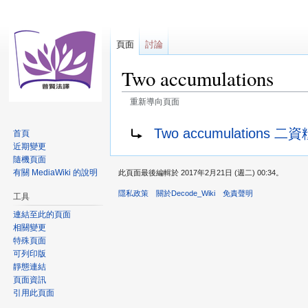
頁面
討論
Two accumulations
重新導向頁面
跳
跳
重新導向至：
Two accumulations 二資
首頁
至
至
近期變更
導
搜
隨機頁面
覽
尋
有關 MediaWiki 的說明
此頁面最後編輯於 2017年2月21日 (週二) 00:34。
隱私政策
關於Decode_Wiki
免責聲明
工具
連結至此的頁面
相關變更
特殊頁面
可列印版
靜態連結
頁面資訊
引用此頁面