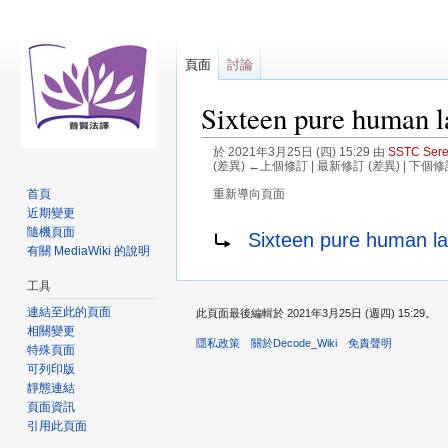
頁面
討論
Sixteen pure human 
於 2021年3月25日 (四) 15:29 由
SSTC Ser
(差異) ←上個修訂 | 最新修訂 (差異) | 下個修
首頁
重新導向頁面
近期變更
跳
跳
重新導向至：
隨機頁面
Sixteen pure hum
至
至
有關 MediaWiki 的說明
導
搜
工具
覽
尋
連結至此的頁面
此頁面最後編輯於 2021年3月25日 (週四) 15:29。
相關變更
隱私政策
關於Decode_Wiki
免責聲明
特殊頁面
可列印版
靜態連結
頁面資訊
引用此頁面