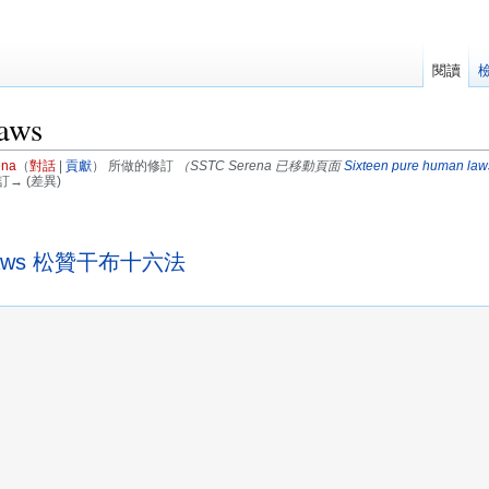
閱讀
laws
ena
（
對話
|
貢獻
）
所做的修訂
（SSTC Serena 已移動頁面
Sixteen pure human law
訂→ (差異)
an laws 松贊干布十六法