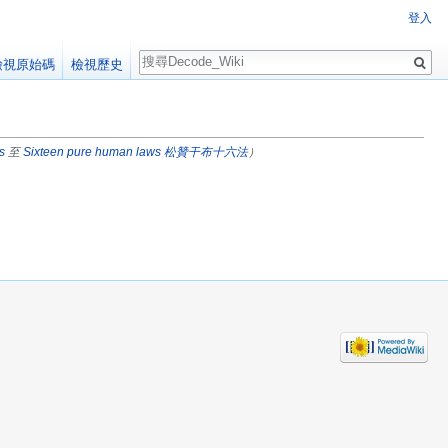
登入
搜
檢視原始碼
檢視歷史
尋
s
至
Sixteen pure human laws 松贊干布十六法
）