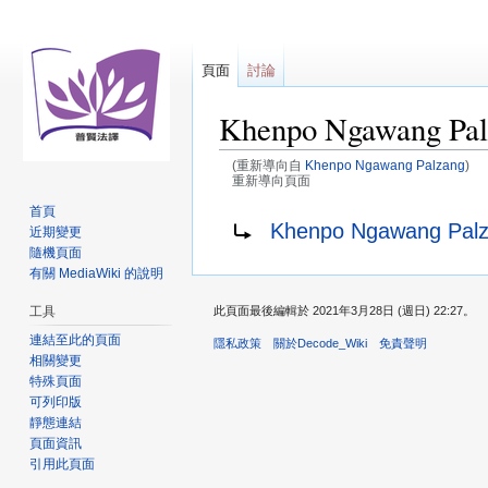
頁面
討論
Khenpo Ngawang 
(重新導向自
Khenpo Ngawang Palzang
)
重新導向頁面
首頁
跳
跳
重新導向至：
Khenpo Ngawang 
近期變更
至
至
隨機頁面
導
搜
有關 MediaWiki 的說明
覽
尋
工具
此頁面最後編輯於 2021年3月28日 (週日) 22:27。
連結至此的頁面
隱私政策
關於Decode_Wiki
免責聲明
相關變更
特殊頁面
可列印版
靜態連結
頁面資訊
引用此頁面