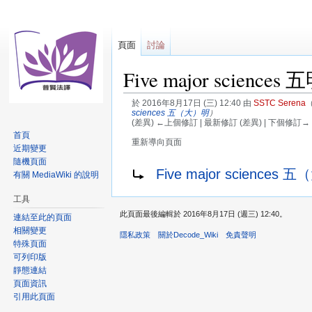
頁面
討論
Five major sciences 
於 2016年8月17日 (三) 12:40 由
SSTC Serena
sciences 五（大）明
）
(差異) ←上個修訂 | 最新修訂 (差異) | 下個修訂→ 
首頁
重新導向頁面
近期變更
隨機頁面
跳
跳
重新導向至：
Five major sciences
有關 MediaWiki 的說明
至
至
導
搜
工具
覽
尋
此頁面最後編輯於 2016年8月17日 (週三) 12:40。
連結至此的頁面
相關變更
隱私政策
關於Decode_Wiki
免責聲明
特殊頁面
可列印版
靜態連結
頁面資訊
引用此頁面