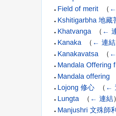
Field of merit
‎
（
←
Kshitigarbha 地
Khatvanga
‎
（
← 
Kanaka
‎
（
← 連結
Kanakavatsa
‎
（
←
Mandala Offering 
Mandala offering
‎
Lojong 修心
‎
（
←
Lungta
‎
（
← 連結
Manjushri 文