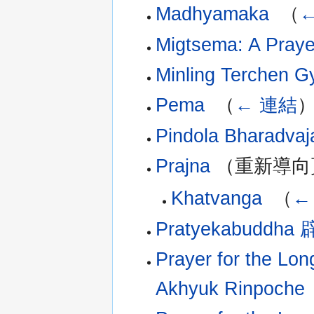
Madhyamaka
‎
（
Migtsema: A Praye
Minling Terchen G
Pema
‎
（
← 連結
Pindola Bharadvaj
Prajna
（重新導向頁
Khatvanga
‎
（
←
Pratyekabudd
Prayer for the Lo
Akhyuk Rinpoche