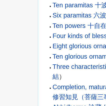
Ten paramitas
Six paramita
Ten powers 十自
Four kinds of bl
Eight glorious 
Ten glorious o
Three character
結
）
Completion, ma
修習知見（菩薩三