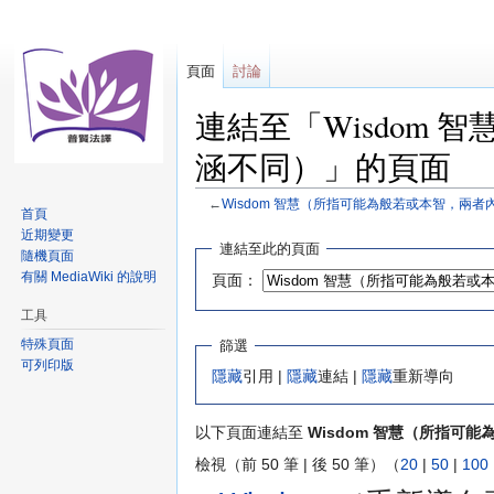
頁面
討論
連結至「Wisdom
涵不同）」的頁面
←
Wisdom 智慧（所指可能為般若或本智，兩者
首頁
近期變更
跳
跳
連結至此的頁面
隨機頁面
至
至
有關 MediaWiki 的說明
頁面：
導
搜
覽
尋
工具
特殊頁面
篩選
可列印版
隱藏
引用 |
隱藏
連結 |
隱藏
重新導向
以下頁面連結至
Wisdom 智慧（所指可
檢視（前 50 筆 | 後 50 筆）（
20
|
50
|
100