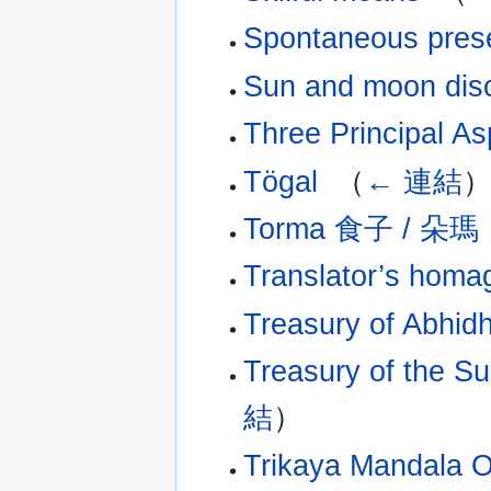
Spontaneous pres
Sun and moon dis
Three Principal As
Tögal
‎
（
← 連結
Torma 食子 / 朵瑪
Translator’s homa
Treasury of A
Treasury of th
結
）
Trikaya Mandala O