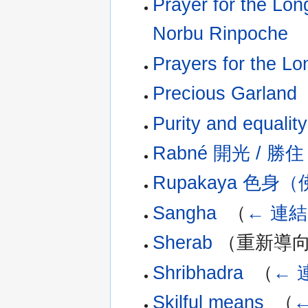
Prayer for the Lon
Norbu Rinpoche
‎
Prayers for the Lo
Precious Garland
‎
Purity and equality
Rabné 開光 / 勝住
Rupakaya 色身
Sangha
‎
（
← 連結
Sherab
（重新導向
Shribhadra
‎
（
← 
Skilful means
‎
（