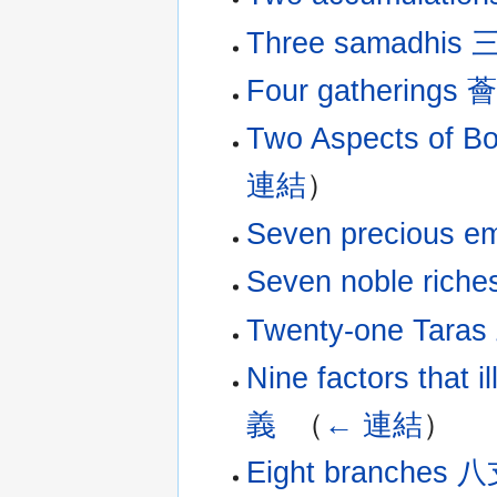
Three samadhi
Four gathering
Two Aspects o
連結
）
Seven precious 
Seven noble ric
Twenty-one Ta
Nine factors th
義
‎
（
← 連結
）
Eight branches