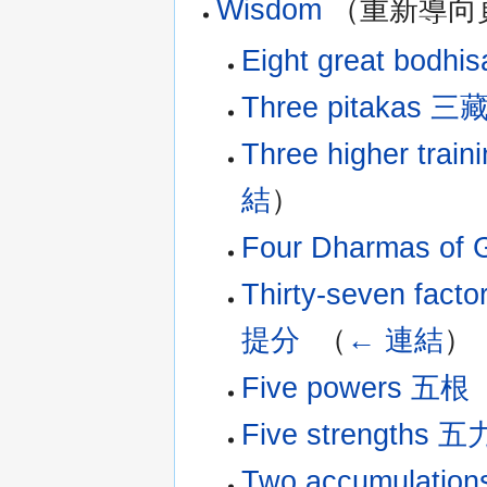
Wisdom
（重新導向頁
Eight great bodh
Three pitakas 三
Three higher 
結
）
Four Dharmas 
Thirty-seven fa
提分
‎
（
← 連結
）
Five powers 五根
‎
Five strengths 五
Two accumulati