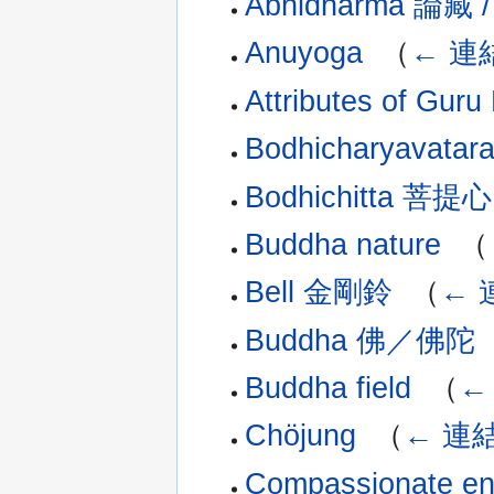
Abhidharma 論藏
Anuyoga
‎
（
← 連
Attributes of G
Bodhicharyavat
Bodhichitta 菩提心
Buddha nature
‎
（
Bell 金剛鈴
‎
（
← 
Buddha 佛／佛陀
‎
Buddha field
‎
（
←
Chöjung
‎
（
← 連
Compassionate en