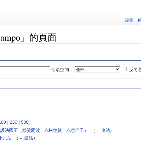
閱讀
 Gampo」的頁面
命名空間：
反向
100
|
250
|
500
）
us kings 三大護法國王（松贊岡波、赤松德贊、赤惹巴千）
‎
（
← 連結
）
干布十六法
‎
（
← 連結
）