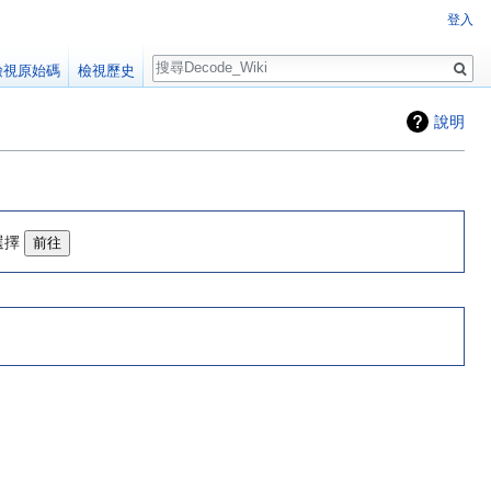
登入
搜
檢視原始碼
檢視歷史
尋
說明
選擇