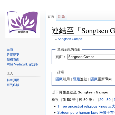
頁面
討論
連結至「Songtsen
←
Songtsen Gampo
跳
跳
連結至此的頁面
首頁
至
至
近期變更
頁面：
導
搜
隨機頁面
覽
尋
有關 MediaWiki 的說明
篩選
工具
隱藏
引用 |
隱藏
連結 |
隱藏
重新導向
特殊頁面
可列印版
以下頁面連結至
Songtsen Gampo
：
檢視（前 50 筆 | 後 50 筆）（
20
|
50
|
Three ancestral religio
Sixteen pure human laws 松贊