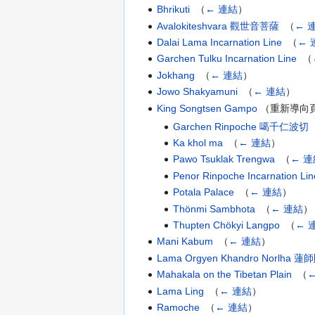
Bhrikuti
‎
（
← 連結
）
Avalokiteshvara 觀世音菩薩
‎
（
← 
Dalai Lama Incarnation Line
‎
（
← 
Garchen Tulku Incarnation Line
‎
（
Jokhang
‎
（
← 連結
）
Jowo Shakyamuni
‎
（
← 連結
）
King Songtsen Gampo
（重新導向頁
Garchen Rinpoche 噶千仁波切
‎
Ka khol ma
‎
（
← 連結
）
Pawo Tsuklak Trengwa
‎
（
← 連
Penor Rinpoche Incarnation Lin
Potala Palace
‎
（
← 連結
）
Thönmi Sambhota
‎
（
← 連結
）
Thupten Chökyi Langpo
‎
（
← 
Mani Kabum
‎
（
← 連結
）
Lama Orgyen Khandro Norl
Mahakala on the Tibetan Plain
‎
（
Lama Ling
‎
（
← 連結
）
Ramoche
‎
（
← 連結
）