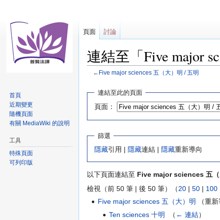
頁面
討論
連結至「Five major
←
Five major sciences 五（大）明 / 五明
跳
跳
連結至此的頁面
首頁
至
至
近期變更
頁面：
導
搜
隨機頁面
覽
尋
有關 MediaWiki 的說明
篩選
工具
隱藏
引用 |
隱藏
連結 |
隱藏
重新導向
特殊頁面
可列印版
以下頁面連結至
Five major sciences 
檢視（前 50 筆 | 後 50 筆）（
20
|
50
|
100
Five major sciences 五（大）明
（重新
Ten sciences 十明
‎
（
← 連結
）