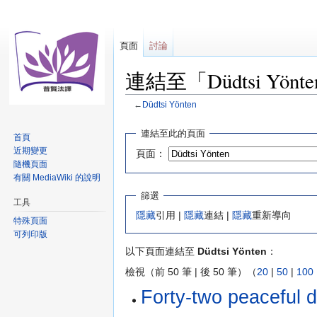
頁面
討論
連結至「Düdtsi Yön
←
Düdtsi Yönten
跳
跳
連結至此的頁面
首頁
至
至
近期變更
頁面：
導
搜
隨機頁面
覽
尋
有關 MediaWiki 的說明
篩選
工具
隱藏
引用 |
隱藏
連結 |
隱藏
重新導向
特殊頁面
可列印版
以下頁面連結至
Düdtsi Yönten
：
檢視（前 50 筆 | 後 50 筆）（
20
|
50
|
100
Forty-two peac