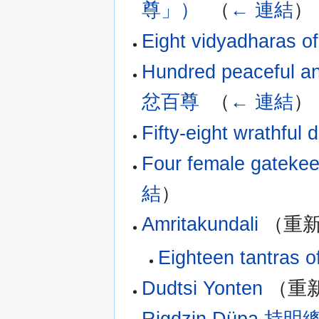
尊」）
‎
（
← 連結
）
Eight vidyadhara
Hundred peacefu
忿百尊
‎
（
← 連結
）
Fifty-eight wrathf
Four female ga
結
）
Amritakundali
（重新
Eighteen tantr
Dudtsi Yonten
（重新