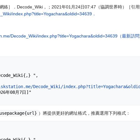
［網際網絡］．Decode_Wiki，；2021年01月24日07:47（協調世界時）
de_Wiki/index.php?title=Yogachara&oldid=34639．
tation.me/Decode_Wiki/index.php?title=Yogachara&oldid=34639（最新訪
iskstation.me/Decode_Wiki/index.php?title=Yogachara&oldi
usepackage{url}
）將提供更好的網址格式，推薦選用下列格式：