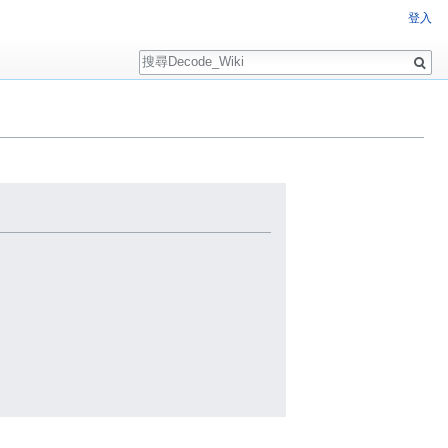
登入
搜
尋