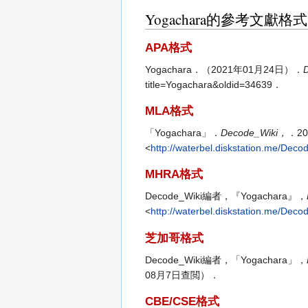
Yogachara的參考文獻格式
APA格式
Yogachara．（2021年01月24日）．
title=Yogachara&oldid=34639．
MLA格式
「Yogachara」．
Decode_Wiki，
．2
<
http://waterbel.diskstation.me/Dec
MHRA格式
Decode_Wiki編者，『Yogachara』，
<
http://waterbel.diskstation.me/Dec
芝加哥格式
Decode_Wiki編者，「Yogachara」，
08月7日查閲）．
CBE/CSE格式