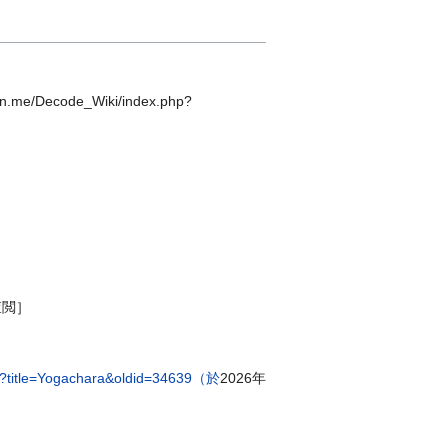
.me/Decode_Wiki/index.php?
查閲］
php?title=Yogachara&oldid=34639（於
2026年