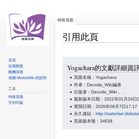
特殊頁面
引用此頁
跳
跳
首頁
Yogachara的文獻詳細資
近期變更
至
至
隨機頁面
導
搜
頁面名稱：Yogachara
有關 MediaWiki 的說明
覽
尋
作者：Decode_Wiki編者
工具
出版者：Decode_Wiki，．
特殊頁面
最新版本日期：2021年01月24日
可列印版
查閲日期：2026年08月7日17:
永久連結：
http://waterbel.disks
頁面版本號：34639