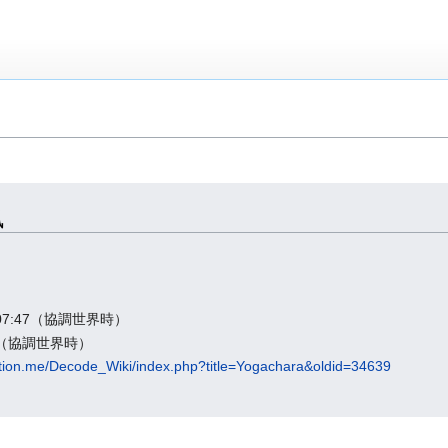
訊
07:47（協調世界時）
17（協調世界時）
tation.me/Decode_Wiki/index.php?title=Yogachara&oldid=34639