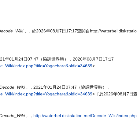
Decode_Wiki，
．於2026年08月7日17:17查閲自http://waterbel.diskstation
021年01月24日07:47（協調世界時）．2026年08月7日17:17
ode_Wiki/index.php?title=Yogachara&oldid=34639
>．
Decode_Wiki，
，2021年01月24日07:47（協調世界時），
ode_Wiki/index.php?title=Yogachara&oldid=34639
>［於2026年08月7日
Decode_Wiki，
，
http://waterbel.diskstation.me/Decode_Wiki/index.