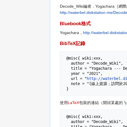
Decode_Wiki編者．Yogachara
http://waterbel.diskstation.me/Deco
Bluebook格式
Yogachara，
http://waterbel.disks
BibTeX記錄
 @misc{ wiki:xxx,

   author = "Decode_Wiki",

   title = "Yogachara --- Decode_Wiki{,} ",

   year = "2021",

   url = "
http://waterbel.d
   note = "[線上資源；訪問於2026年08月7日]"

使用
LaTeX
包裝的連結（開頭某處的
\
 @misc{ wiki:xxx,

   author = "Decode_Wiki",

   title = "Yogachara --- Decode_Wiki{,} ",
