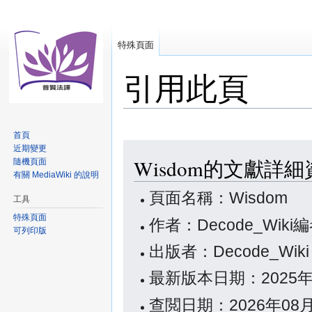
特殊頁面
引用此頁
首頁
跳
跳
近期變更
Wisdom的文獻詳
隨機頁面
至
至
有關 MediaWiki 的說明
導
搜
覽
尋
頁面名稱：Wisdom
工具
特殊頁面
作者：Decode_Wiki
可列印版
出版者：Decode_Wik
最新版本日期：2025年
查閲日期：2026年08