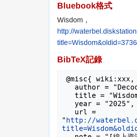
Bluebook格式
Wisdom，
http://waterbel.diskstat
title=Wisdom&oldid=
BibTeX記錄
 @misc{ wiki:xxx,

   author = "Decode_Wiki",

   title = "Wisdom --- Decode_Wiki{,} ",

   year = "2025",

   url = 
"
http://waterbel.
title=Wisdom&oldi
   note = "[線上資源；訪問於2026年08月6日]"
