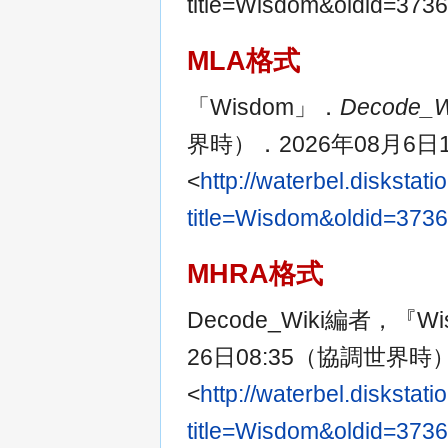
title=Wisdom&oldid=37
MLA格式
「Wisdom」．
Decode_W
界時）．2026年08月6日1
<
http://waterbel.disksta
title=Wisdom&oldid=373
MHRA格式
Decode_Wiki編者，『W
26日08:35（協調世界時
<
http://waterbel.disksta
title=Wisdom&oldid=373