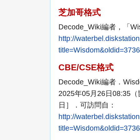
芝加哥格式
Decode_Wiki編者，「W
http://waterbel.diskstat
title=Wisdom&oldid=37
CBE/CSE格式
Decode_Wiki編者．Wi
2025年05月26日08:3
日］．可訪問自：
http://waterbel.diskstat
title=Wisdom&oldid=37