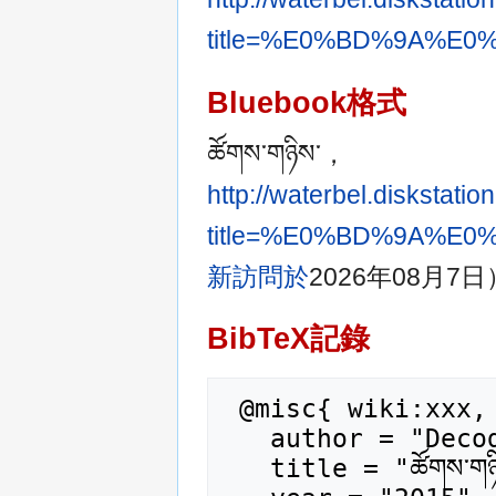
title=%E0%BD%9A%
Bluebook格式
ཚོགས་གཉིས་，
http://waterbel.diskstat
title=%E0%BD%9A%
新訪問於
2026年08月7
BibTeX記錄
 @misc{ wiki:xxx,

   author = "Decode_Wiki",

   title = "ཚོགས་གཉིས་ --- Decode_Wiki{,} ",
