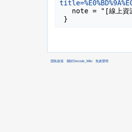
title=%E0%BD%9A%E
   note = "[線上資源；訪問於2026年08月7日]"

隱私政策
關於Decode_Wiki
免責聲明