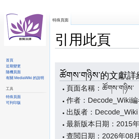
特殊頁面
引用此頁
首頁
跳
跳
近期變更
ཚོགས་གཉིས་的文獻
隨機頁面
至
至
有關 MediaWiki 的說明
導
搜
覽
尋
頁面名稱：ཚོགས་གཉིས་
工具
特殊頁面
作者：Decode_Wiki
可列印版
出版者：Decode_Wik
最新版本日期：2015年
查閲日期：2026年08