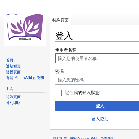
特殊頁面
登入
跳
跳
使用者名稱
至
至
首頁
導
搜
近期變更
覽
尋
密碼
隨機頁面
有關 MediaWiki 的說明
工具
記住我的登入狀態
特殊頁面
可列印版
登入
登入協助
隱私政策
關於Decode_Wiki
免責聲明