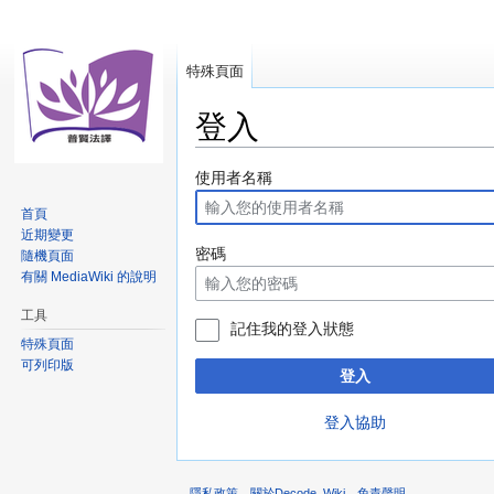
特殊頁面
登入
跳
跳
使用者名稱
至
至
首頁
導
搜
近期變更
覽
尋
密碼
隨機頁面
有關 MediaWiki 的說明
工具
記住我的登入狀態
特殊頁面
可列印版
登入
登入協助
隱私政策
關於Decode_Wiki
免責聲明