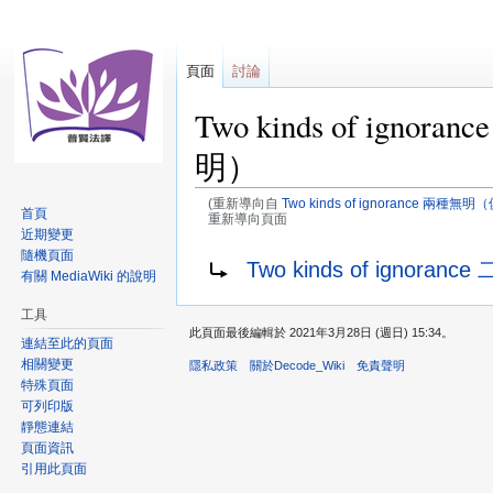
頁面
討論
Two kinds of i
明）
(重新導向自
Two kinds of ignorance 
首頁
重新導向頁面
近期變更
跳
跳
隨機頁面
重新導向至：
Two kinds of ignoranc
有關 MediaWiki 的說明
至
至
導
搜
工具
覽
尋
此頁面最後編輯於 2021年3月28日 (週日) 15:34。
連結至此的頁面
相關變更
隱私政策
關於Decode_Wiki
免責聲明
特殊頁面
可列印版
靜態連結
頁面資訊
引用此頁面