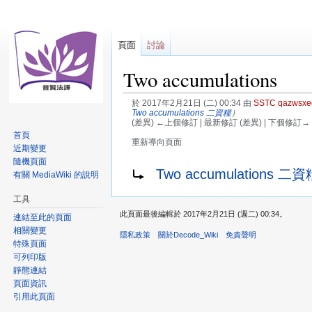
頁面
討論
Two accumulations
於 2017年2月21日 (二) 00:34 由
SSTC qazwsxe
Two accumulations 二資糧
）
(差異) ←上個修訂 | 最新修訂 (差異) | 下個修訂→ 
首頁
重新導向頁面
近期變更
隨機頁面
跳
跳
重新導向至：
Two accumulations 二資
有關 MediaWiki 的說明
至
至
導
搜
工具
覽
尋
此頁面最後編輯於 2017年2月21日 (週二) 00:34。
連結至此的頁面
相關變更
隱私政策
關於Decode_Wiki
免責聲明
特殊頁面
可列印版
靜態連結
頁面資訊
引用此頁面