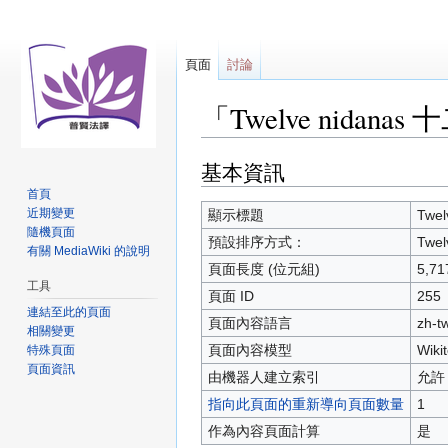
頁面
討論
「Twelve nidan
基本資訊
跳
跳
至
至
首頁
導
搜
近期變更
顯示標題
Twe
隨機頁面
覽
尋
預設排序方式：
Twe
有關 MediaWiki 的說明
頁面長度 (位元組)
5,71
工具
頁面 ID
255
連結至此的頁面
頁面內容語言
zh-
相關變更
頁面內容模型
Wikit
特殊頁面
頁面資訊
由機器人建立索引
允許
指向此頁面的重新導向頁面數量
1
作為內容頁面計算
是