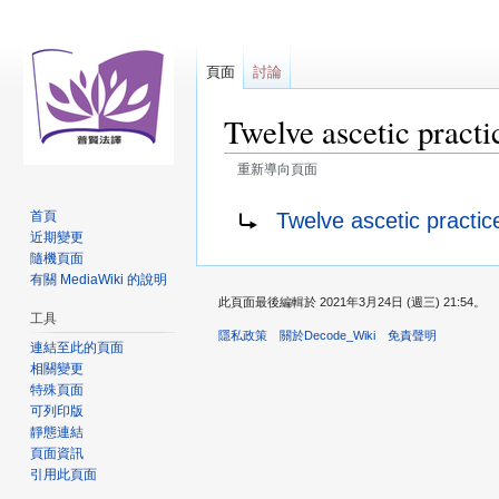
頁面
討論
Twelve ascetic practi
重新導向頁面
跳
跳
重新導向至：
Twelve ascetic prac
首頁
至
至
近期變更
導
搜
隨機頁面
覽
尋
有關 MediaWiki 的說明
此頁面最後編輯於 2021年3月24日 (週三) 21:54。
工具
隱私政策
關於Decode_Wiki
免責聲明
連結至此的頁面
相關變更
特殊頁面
可列印版
靜態連結
頁面資訊
引用此頁面