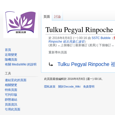
頁面
討論
Tulku Pegyal Rinpoche
於 2016年8月8日 (一) 00:16 由
SSTC Bubble
（
Rinpoche 祖古貝嘉仁波切
）
(差異) ←上個修訂 | 最新修訂 (差異) | 下個修訂→ 
首頁
重新導向頁面
近期變更
隨機頁面
跳
跳
重新導向至：
Tulku Pegyal Rinpo
有關 MediaWiki 的說明
至
至
導
搜
工具
覽
尋
此頁面最後編輯於 2016年8月8日 (週一) 00:16。
連結至此的頁面
相關變更
隱私政策
關於Decode_Wiki
免責聲明
特殊頁面
可列印版
靜態連結
頁面資訊
引用此頁面