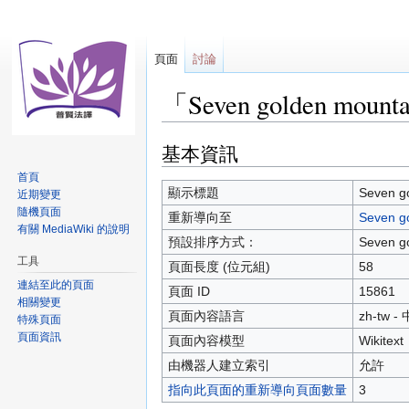
頁面
討論
「Seven golden moun
基本資訊
跳
跳
至
至
首頁
導
搜
顯示標題
Seven g
近期變更
覽
尋
隨機頁面
重新導向至
Seven 
有關 MediaWiki 的說明
預設排序方式：
Seven g
工具
頁面長度 (位元組)
58
連結至此的頁面
頁面 ID
15861
相關變更
頁面內容語言
zh-tw 
特殊頁面
頁面資訊
頁面內容模型
Wikitext
由機器人建立索引
允許
指向此頁面的重新導向頁面數量
3