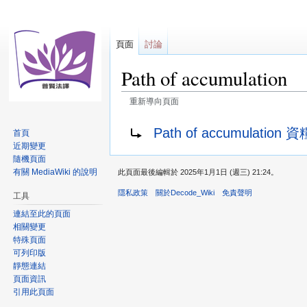
頁面
討論
Path of accumulation
重新導向頁面
跳
跳
重新導向至：
Path of accumulation 
首頁
至
至
近期變更
導
搜
隨機頁面
覽
尋
有關 MediaWiki 的說明
此頁面最後編輯於 2025年1月1日 (週三) 21:24。
隱私政策
關於Decode_Wiki
免責聲明
工具
連結至此的頁面
相關變更
特殊頁面
可列印版
靜態連結
頁面資訊
引用此頁面