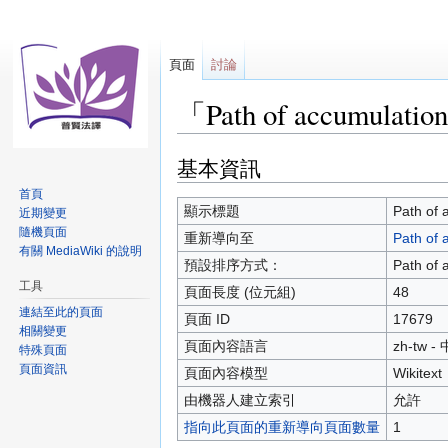
頁面
討論
「Path of accumula
基本資訊
跳
跳
至
至
首頁
導
搜
顯示標題
Path of 
近期變更
覽
尋
隨機頁面
重新導向至
Path of
有關 MediaWiki 的說明
預設排序方式：
Path of 
工具
頁面長度 (位元組)
48
連結至此的頁面
頁面 ID
17679
相關變更
頁面內容語言
zh-tw 
特殊頁面
頁面資訊
頁面內容模型
Wikitext
由機器人建立索引
允許
指向此頁面的重新導向頁面數量
1