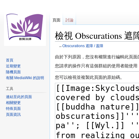
頁面
討論
檢視 Obscurations
←
Obscurations 遮障 / 蓋障
跳
跳
由於下列原因，您沒有權限進行編輯此頁面
首頁
至
至
您請求的操作只有這個群組的使用者能使用
近期變更
導
搜
隨機頁面
覽
尋
您可以檢視並複製此頁面的原始碼。
有關 MediaWiki 的說明
工具
連結至此的頁面
相關變更
特殊頁面
頁面資訊