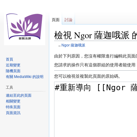
頁面
討論
檢視 Ngor 薩迦哦派
←
Ngor 薩迦哦派
跳
跳
由於下列原因，您沒有權限進行編輯此頁面
首頁
至
至
您請求的操作只有這個群組的使用者能使用
近期變更
導
搜
隨機頁面
覽
尋
您可以檢視並複製此頁面的原始碼。
有關 MediaWiki 的說明
工具
連結至此的頁面
相關變更
特殊頁面
頁面資訊