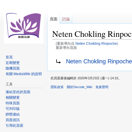
頁面
討論
Neten Chokling R
(重新導向自
Neten Chokling Rinpoche
)
重新導向頁面
首頁
跳
跳
重新導向至：
Neten Chokling Rin
近期變更
至
至
隨機頁面
導
搜
有關 MediaWiki 的說明
覽
尋
此頁面最後編輯於 2020年3月23日 (週一) 14:15。
工具
隱私政策
關於Decode_Wiki
免責聲明
連結至此的頁面
相關變更
特殊頁面
可列印版
靜態連結
頁面資訊
引用此頁面