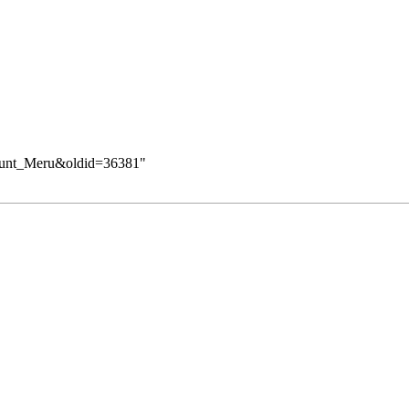
=Mount_Meru&oldid=36381
"