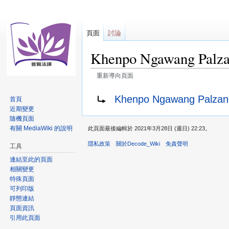
頁面
討論
Khenpo Ngawang Palz
重新導向頁面
跳
跳
重新導向至：
Khenpo Ngawang Pal
首頁
至
至
近期變更
導
搜
隨機頁面
覽
尋
有關 MediaWiki 的說明
此頁面最後編輯於 2021年3月28日 (週日) 22:23。
隱私政策
關於Decode_Wiki
免責聲明
工具
連結至此的頁面
相關變更
特殊頁面
可列印版
靜態連結
頁面資訊
引用此頁面