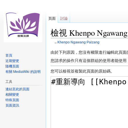
頁面
討論
檢視 Khenpo Ngawan
←
Khenpo Ngawang Palzang
跳
跳
由於下列原因，您沒有權限進行編輯此頁面
首頁
至
至
您請求的操作只有這個群組的使用者能使用
近期變更
導
搜
隨機頁面
覽
尋
您可以檢視並複製此頁面的原始碼。
有關 MediaWiki 的說明
工具
連結至此的頁面
相關變更
特殊頁面
頁面資訊