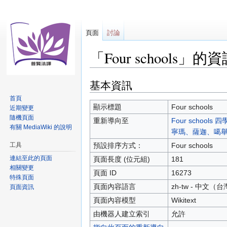
頁面
討論
「Four schools」的
基本資訊
跳
跳
至
至
首頁
導
搜
顯示標題
Four schools
近期變更
覽
尋
隨機頁面
重新導向至
Four scho
有關 MediaWiki 的說明
寧瑪、薩迦、噶
工具
預設排序方式：
Four schools
連結至此的頁面
頁面長度 (位元組)
181
相關變更
頁面 ID
16273
特殊頁面
頁面內容語言
zh-tw - 中文（台
頁面資訊
頁面內容模型
Wikitext
由機器人建立索引
允許