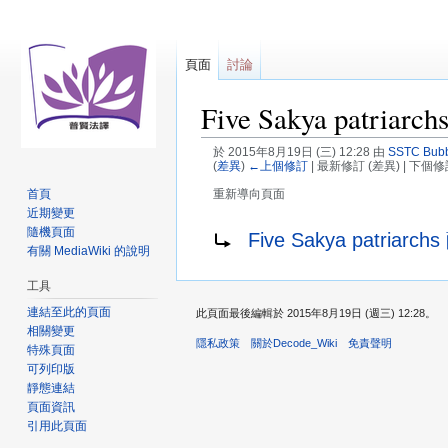
頁面
討論
Five Sakya patriarch
於 2015年8月19日 (三) 12:28 由
SSTC Bub
(
差異
)
←上個修訂
| 最新修訂 (差異) | 下個修
首頁
重新導向頁面
近期變更
跳
跳
重新導向至：
隨機頁面
Five Sakya patriar
至
至
有關 MediaWiki 的說明
導
搜
工具
覽
尋
連結至此的頁面
此頁面最後編輯於 2015年8月19日 (週三) 12:28。
相關變更
隱私政策
關於Decode_Wiki
免責聲明
特殊頁面
可列印版
靜態連結
頁面資訊
引用此頁面