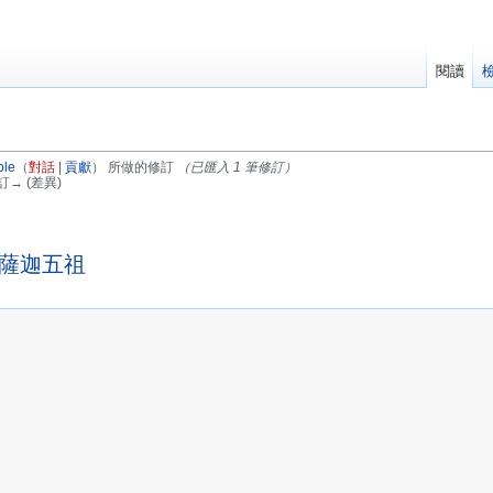
閱讀
s
ble
（
對話
|
貢獻
）
所做的修訂
（已匯入 1 筆修訂）
訂→ (差異)
chs 薩迦五祖