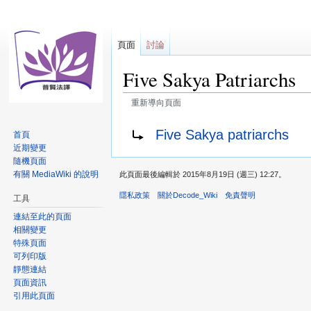
頁面
討論
Five Sakya Patriarchs
重新導向頁面
跳
跳
重新導向至：
Five Sakya patriarchs
首頁
至
至
近期變更
導
搜
隨機頁面
覽
尋
有關 MediaWiki 的說明
此頁面最後編輯於 2015年8月19日 (週三) 12:27。
隱私政策
關於Decode_Wiki
免責聲明
工具
連結至此的頁面
相關變更
特殊頁面
可列印版
靜態連結
頁面資訊
引用此頁面