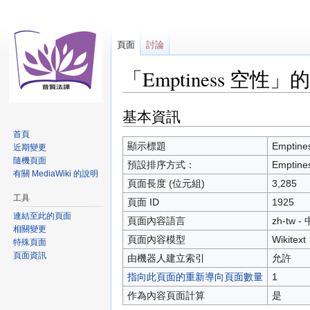
頁面
討論
「Emptiness 空性」
基本資訊
跳
跳
至
至
首頁
導
搜
顯示標題
Emptin
近期變更
覽
尋
隨機頁面
預設排序方式：
Emptin
有關 MediaWiki 的說明
頁面長度 (位元組)
3,285
工具
頁面 ID
1925
連結至此的頁面
頁面內容語言
zh-tw 
相關變更
頁面內容模型
Wikitext
特殊頁面
頁面資訊
由機器人建立索引
允許
指向此頁面的重新導向頁面數量
1
作為內容頁面計算
是