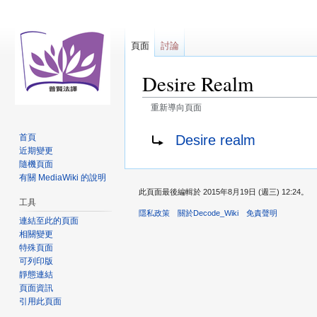
頁面
討論
Desire Realm
重新導向頁面
跳
跳
重新導向至：
Desire realm
首頁
至
至
近期變更
導
搜
隨機頁面
覽
尋
有關 MediaWiki 的說明
此頁面最後編輯於 2015年8月19日 (週三) 12:24。
工具
隱私政策
關於Decode_Wiki
免責聲明
連結至此的頁面
相關變更
特殊頁面
可列印版
靜態連結
頁面資訊
引用此頁面