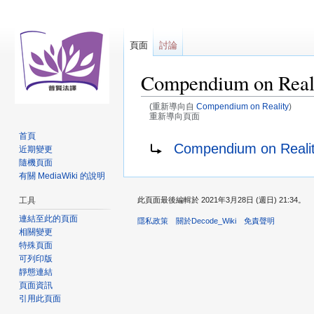
頁面
討論
Compendium on R
(重新導向自
Compendium on Reality
)
重新導向頁面
首頁
跳
跳
重新導向至：
Compendium on Rea
近期變更
至
至
隨機頁面
導
搜
有關 MediaWiki 的說明
覽
尋
工具
此頁面最後編輯於 2021年3月28日 (週日) 21:34。
連結至此的頁面
隱私政策
關於Decode_Wiki
免責聲明
相關變更
特殊頁面
可列印版
靜態連結
頁面資訊
引用此頁面