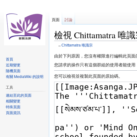
頁面
討論
檢視 Chittamatra
←
Chittamatra 唯識宗
跳
跳
由於下列原因，您沒有權限進行編輯此頁面
首頁
至
至
您請求的操作只有這個群組的使用者能使用
近期變更
導
搜
隨機頁面
覽
尋
您可以檢視並複製此頁面的原始碼。
有關 MediaWiki 的說明
工具
連結至此的頁面
相關變更
特殊頁面
頁面資訊