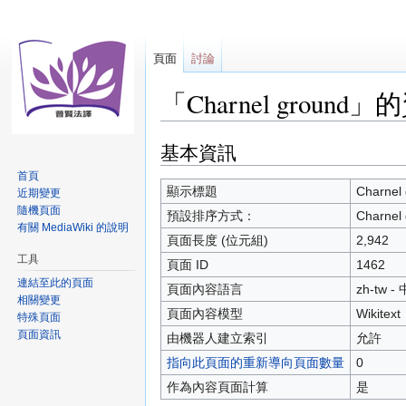
頁面
討論
「Charnel ground
基本資訊
跳
跳
至
至
首頁
導
搜
顯示標題
Charnel
近期變更
覽
尋
隨機頁面
預設排序方式：
Charnel
有關 MediaWiki 的說明
頁面長度 (位元組)
2,942
工具
頁面 ID
1462
連結至此的頁面
頁面內容語言
zh-tw 
相關變更
頁面內容模型
Wikitext
特殊頁面
頁面資訊
由機器人建立索引
允許
指向此頁面的重新導向頁面數量
0
作為內容頁面計算
是