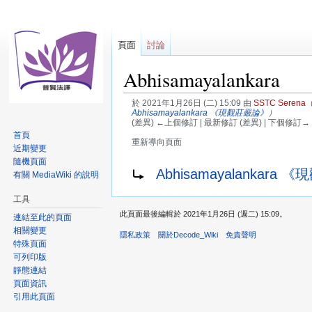
頁面
討論
Abhisamayalankara
於 2021年1月26日 (二) 15:09 由
SSTC Serena
Abhisamayalankara 《現觀莊嚴論》
）
(差異) ←上個修訂 | 最新修訂 (差異) | 下個修訂→ 
首頁
重新導向頁面
近期變更
隨機頁面
跳
跳
重新導向至：
Abhisamayalankara
有關 MediaWiki 的說明
至
至
導
搜
工具
覽
尋
此頁面最後編輯於 2021年1月26日 (週二) 15:09。
連結至此的頁面
相關變更
隱私政策
關於Decode_Wiki
免責聲明
特殊頁面
可列印版
靜態連結
頁面資訊
引用此頁面