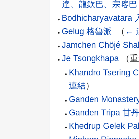
達、龍欽巴、宗喀巴
Bodhicharyavata
Gelug 格魯派
‎
（
← 
Jamchen Chöjé Sha
Je Tsongkhapa
（重
Khandro Tser
連結
）
Ganden Monaster
Ganden Tripa
Khedrup Gelek Pa