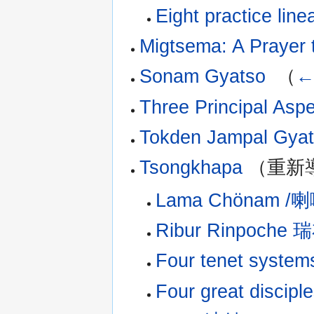
Eight practice l
Migtsema: A Prayer
Sonam Gyatso
‎
（
←
Three Principal Aspe
Tokden Jampal Gya
Tsongkhapa
（重新導
Lama Chönam /
Ribur Rinpoch
Four tenet sys
Four great dis