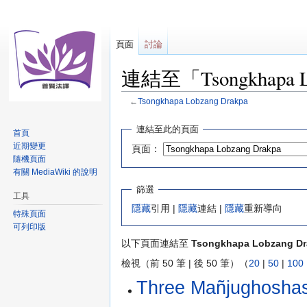
頁面
討論
連結至「Tsongkhapa 
←
Tsongkhapa Lobzang Drakpa
跳
跳
連結至此的頁面
首頁
至
至
近期變更
頁面：
導
搜
隨機頁面
覽
尋
有關 MediaWiki 的說明
篩選
工具
隱藏
引用 |
隱藏
連結 |
隱藏
重新導向
特殊頁面
可列印版
以下頁面連結至
Tsongkhapa Lobzang Dr
檢視（前 50 筆 | 後 50 筆）（
20
|
50
|
100
Three Mañjugho