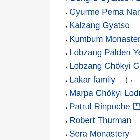
Gyurme Pema Na
Kalzang Gyatso
‎
Kumbum Monaste
Lobzang Palden Y
Lobzang Chökyi G
Lakar family
‎
（
←
Marpa Chökyi Lod
Patrul Rinpoch
Robert Thurman
‎
Sera Monastery
‎