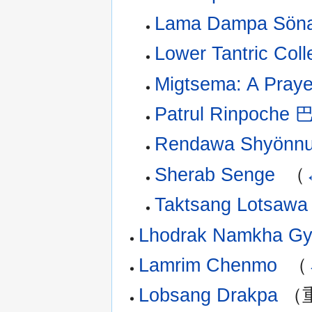
Lama Dampa Söna
Lower Tantric Coll
Migtsema: A Praye
Patrul Rinpoch
Rendawa Shyönnu
Sherab Senge
‎
（
Taktsang Lotsawa
Lhodrak Namkha Gy
Lamrim Chenmo
‎
（
Lobsang Drakpa
（重