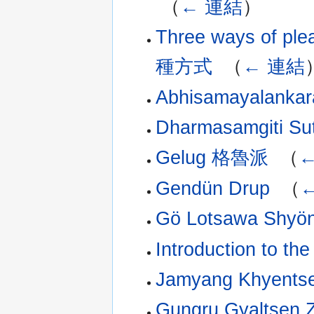
‎
（
← 連結
）
Three ways of pl
種方式
‎
（
← 連結
Abhisamayalan
Dharmasamgiti Su
Gelug 格魯派
‎
（
Gendün Drup
‎
（
Gö Lotsawa Shyön
Introduction to 
Jamyang Khyents
Gungru Gyaltsen 