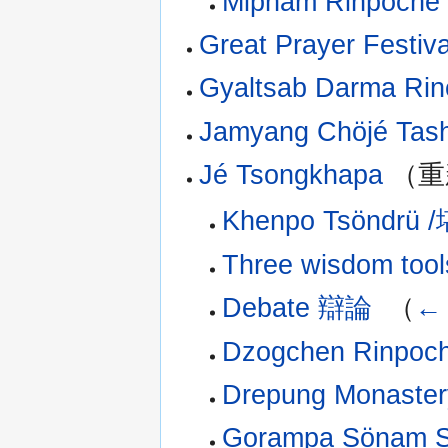
Mipham Rinpo
Great Prayer Festiva
Gyaltsab Darma Ri
Jamyang Chöjé Tash
Jé Tsongkhapa
（重
Khenpo Tsöndrü
Three wisdom
Debate 辯論
‎
（
←
Dzogchen Rinpoche
Drepung Monaster
Gorampa Sönam 