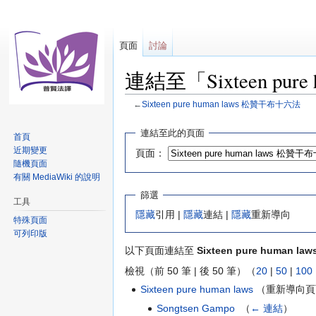
頁面
討論
連結至「Sixteen pu
←
Sixteen pure human laws 松贊干布十六法
跳
跳
連結至此的頁面
首頁
至
至
近期變更
頁面：
導
搜
隨機頁面
覽
尋
有關 MediaWiki 的說明
篩選
工具
隱藏
引用 |
隱藏
連結 |
隱藏
重新導向
特殊頁面
可列印版
以下頁面連結至
Sixteen pure human 
檢視（前 50 筆 | 後 50 筆）（
20
|
50
|
100
Sixteen pure human laws
（重新導向頁面
Songtsen Gampo
‎
（
← 連結
）