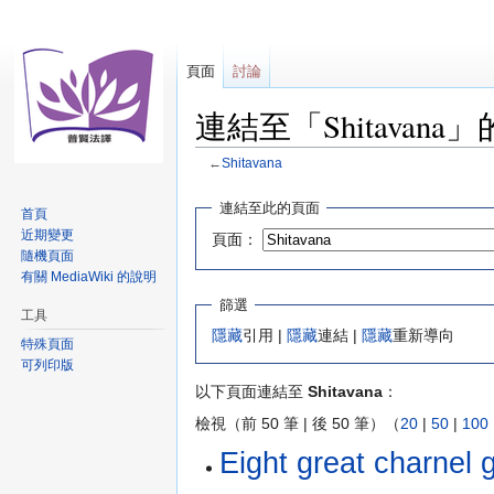
頁面
討論
連結至「Shitavana
←
Shitavana
跳
跳
連結至此的頁面
首頁
至
至
近期變更
頁面：
導
搜
隨機頁面
覽
尋
有關 MediaWiki 的說明
篩選
工具
隱藏
引用 |
隱藏
連結 |
隱藏
重新導向
特殊頁面
可列印版
以下頁面連結至
Shitavana
：
檢視（前 50 筆 | 後 50 筆）（
20
|
50
|
100
Eight great char