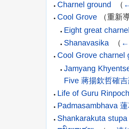
Charnel ground
‎
（
Cool Grove
（重新導
Eight great cha
Shanavasika
‎
（
←
Cool Grove charnel 
Jamyang Khyentse
Five 蔣揚欽哲
Life of Guru Rinpo
Padmasambhav
Shankarakuta stupa