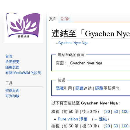
頁面
討論
連結至「Gyachen Ny
←
Gyachen Nyer Nga
跳
跳
連結至此的頁面
首頁
至
至
近期變更
頁面：
導
搜
隨機頁面
覽
尋
有關 MediaWiki 的說明
篩選
工具
隱藏
引用 |
隱藏
連結 |
隱藏
重新導向
特殊頁面
可列印版
以下頁面連結至
Gyachen Nyer Nga
：
檢視（前 50 筆 | 後 50 筆）（
20
|
50
|
100
Pure vision 淨相
‎
（
← 連結
）
檢視（前 50 筆 | 後 50 筆）（
20
|
50
|
100