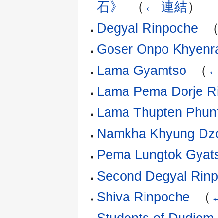
石》
‎
（
← 連結
）
Degyal Rinpoche
‎
Goser Onpo Khyenr
Lama Gyamtso
‎
（
Lama Pema Dorje R
Lama Thupten Phun
Namkha Khyung Dz
Pema Lungtok Gyat
Second Degyal Rin
Shiva Rinpoche
‎
（