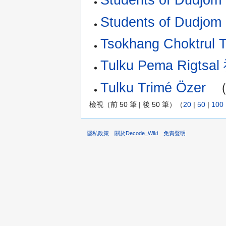
Students of Dudjom
Students of Dudjom
Tsokhang Choktrul 
Tulku Pema Rig
Tulku Trimé Özer
‎
檢視（前 50 筆 | 後 50 筆）（
20
|
50
|
100
隱私政策
關於Decode_Wiki
免責聲明