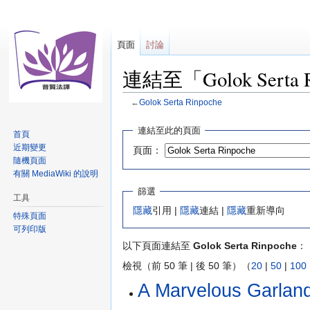
頁面
討論
連結至「Golok Serta
←
Golok Serta Rinpoche
跳
跳
連結至此的頁面
首頁
至
至
近期變更
頁面：
導
搜
隨機頁面
覽
尋
有關 MediaWiki 的說明
篩選
工具
隱藏
引用 |
隱藏
連結 |
隱藏
重新導向
特殊頁面
可列印版
以下頁面連結至
Golok Serta Rinpoche
：
檢視（前 50 筆 | 後 50 筆）（
20
|
50
|
100
A Marvelous Ga