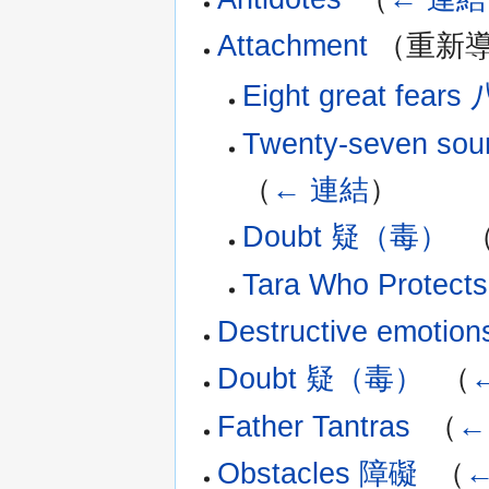
Attachment
（重新導
Eight great fea
Twenty-seven so
（
← 連結
）
Doubt 疑（毒）
‎
Tara Who Protects
Destructive emoti
Doubt 疑（毒）
‎
（
Father Tantras
‎
（
←
Obstacles 障礙
‎
（