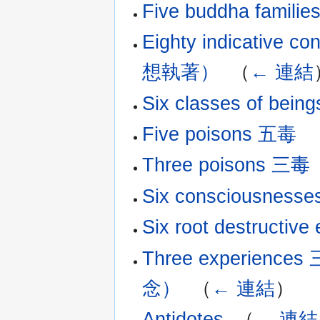
Five buddha famil
Eighty indicat
想執著）
‎
（
← 連結
Six classes of 
Five poisons 五毒
‎
Three poisons 三毒
Six consciousness
Six root destruct
Three experi
念）
‎
（
← 連結
）
Antidotes
‎
（
← 連結