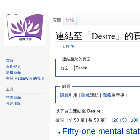
頁面
討論
連結至「Desire」的
←
Desire
跳
跳
連結至此的頁面
首頁
至
至
近期變更
頁面：
導
搜
隨機頁面
覽
尋
有關 MediaWiki 的說明
篩選
工具
隱藏
引用 |
隱藏
連結 |
隱藏
重新導向
特殊頁面
可列印版
以下頁面連結至
Desire
：
檢視（前 50 筆 | 後 50 筆）（
20
|
50
|
100
Fifty-one mental 