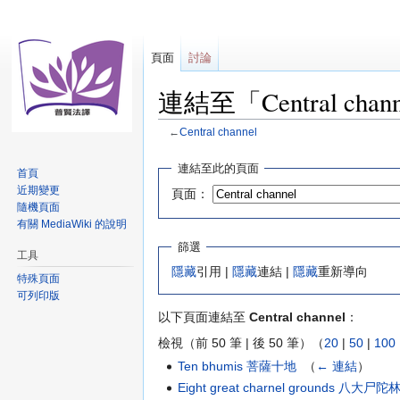
頁面
討論
連結至「Central cha
←
Central channel
跳
跳
連結至此的頁面
首頁
至
至
近期變更
頁面：
導
搜
隨機頁面
覽
尋
有關 MediaWiki 的說明
篩選
工具
隱藏
引用 |
隱藏
連結 |
隱藏
重新導向
特殊頁面
可列印版
以下頁面連結至
Central channel
：
檢視（前 50 筆 | 後 50 筆）（
20
|
50
|
100
Ten bhumis 菩薩十地
‎
（
← 連結
）
Eight great charnel grounds 八大尸陀