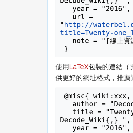
Decode_Wiki{,} ",

   year = "2016",

   url = 
"
http://waterbel.
title=Twenty-one_
   note = "[線上資源；訪問於2026年08月7日]"

使用
LaTeX
包裝的連結（
供更好的網址格式，推薦
 @misc{ wiki:xxx,

   author = "Decode_Wiki",

   title = "Twenty-one Taras --- 
Decode_Wiki{,} ",

   year = "2016",
