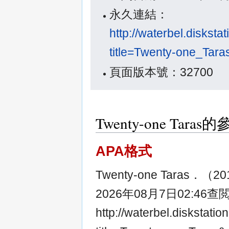
永久連結：
http://waterbel.diskst
title=Twenty-one_Tar
頁面版本號：32700
Twenty-one Tar
APA格式
Twenty-one Taras．（
2026年08月7日02:46查
http://waterbel.diskstat