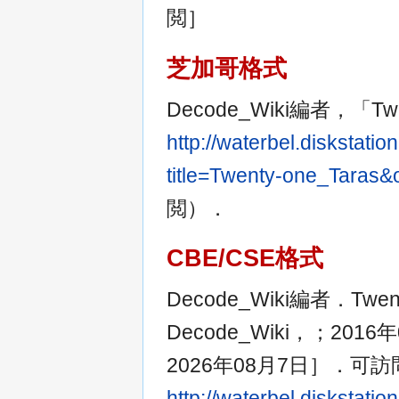
閲］
芝加哥格式
Decode_Wiki編者，「Twe
http://waterbel.diskstat
title=Twenty-one_Taras
閲）．
CBE/CSE格式
Decode_Wiki編者．Twe
Decode_Wiki，；20
2026年08月7日］．可
http://waterbel.diskstat