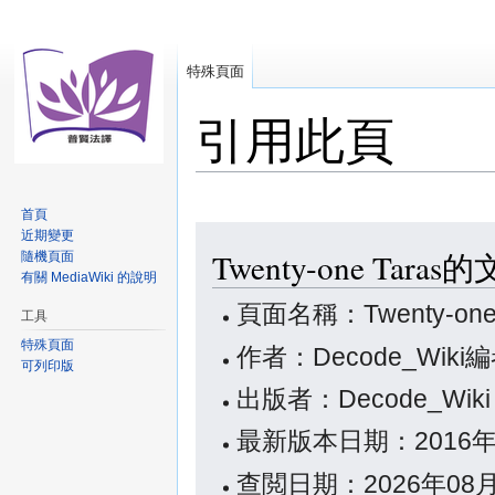
特殊頁面
引用此頁
首頁
跳
跳
近期變更
Twenty-one Tar
隨機頁面
至
至
有關 MediaWiki 的說明
導
搜
覽
尋
頁面名稱：Twenty-one 
工具
特殊頁面
作者：Decode_Wiki
可列印版
出版者：Decode_Wik
最新版本日期：2016年
查閲日期：2026年08