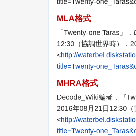
title=Twenty-one_Taras
MLA格式
「Twenty-one Taras」．
12:30（協調世界時）．20
<
http://waterbel.disksta
title=Twenty-one_Taras&
MHRA格式
Decode_Wiki編者，『Twe
2016年08月21日12:3
<
http://waterbel.disksta
title=Twenty-one_Taras&