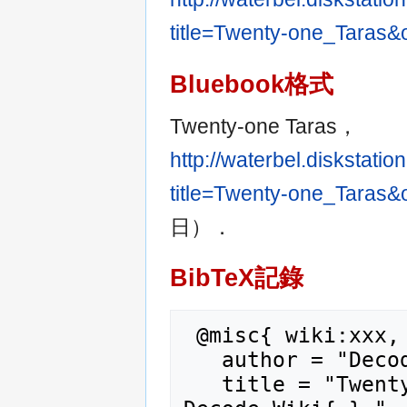
title=Twenty-one_Taras
Bluebook格式
Twenty-one Taras，
http://waterbel.diskstat
title=Twenty-one_Tar
日）．
BibTeX記錄
 @misc{ wiki:xxx,

   author = "Decode_Wiki",

   title = "Twenty-one Taras --- 