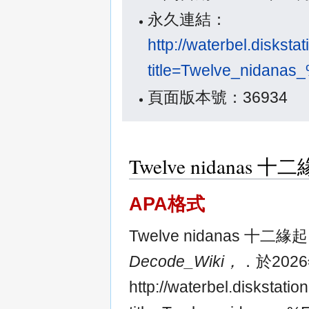
永久連結：
http://waterbel.diskst
title=Twelve_nid
頁面版本號：36934
Twelve nidana
APA格式
Twelve nidanas 十
Decode_Wiki，
．於2026
http://waterbel.diskstat