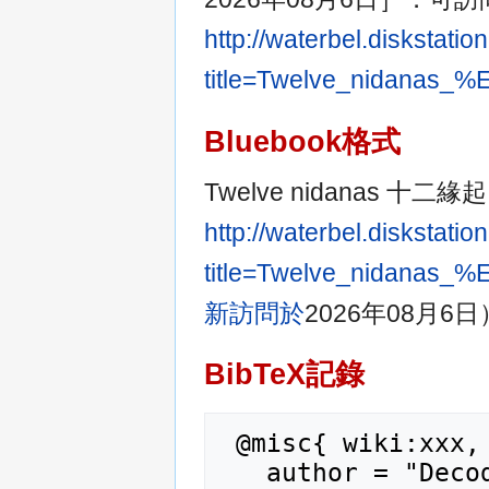
http://waterbel.diskstat
title=Twelve_nidan
Bluebook格式
Twelve nidanas 十二緣
http://waterbel.diskstat
title=Twelve_nidan
新訪問於
2026年08月6
BibTeX記錄
 @misc{ wiki:xxx,

   author = "Decode_Wiki",
