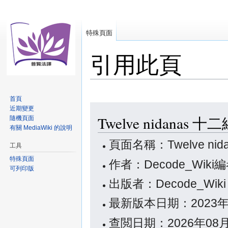
特殊頁面
引用此頁
首頁
跳
跳
近期變更
Twelve nidana
隨機頁面
至
至
有關 MediaWiki 的說明
導
搜
覽
尋
頁面名稱：Twelve ni
工具
特殊頁面
作者：Decode_Wiki
可列印版
出版者：Decode_Wik
最新版本日期：2023年
查閲日期：2026年08