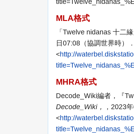
title=Twelve_nidan
MLA格式
「Twelve nidanas 十
日07:08（協調世界時）．2
<
http://waterbel.disksta
title=Twelve_nidan
MHRA格式
Decode_Wiki編者，『Tw
Decode_Wiki，
，2023
<
http://waterbel.disksta
title=Twelve_nidan